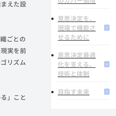
のカバー領域
踏まえた設
意思決定を、
現場で機能さ
せるために
組織ごとの
た現実を前
意思決定最適
ルゴリズム
化を支える、
技術と体制
目指す未来
める」こと