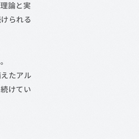
、理論と実
続けられる
ん。
備えたアル
し続けてい