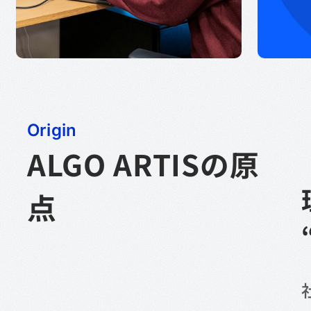
Origin
ALGO ARTISの原
点