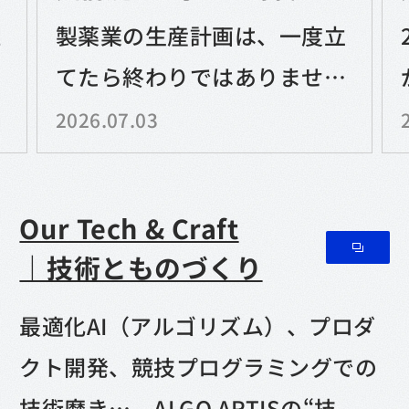
雑
製薬業の生産計画は、一度立
時
てたら終わりではありませ
負
ん。需要変動や設備トラブ
2026.07.03
ル、試験結果、原材料の状況
Our Tech & Craft
｜技術とものづくり
最適化AI（アルゴリズム）、プロダ
クト開発、競技プログラミングでの
技術磨き…。ALGO ARTISの“技