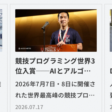
競技プログラミング世界3
位入賞──AIとアルゴリ
ズムが切り拓く、課題解
達
2026年7月7日・8日に開催さ
決の未来
資
れた世界最高峰の競技プログ
け
ラミング大会「AtCoder
2026.07.17