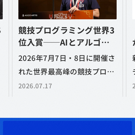
S
競技プログラミング世界3
位入賞──AIとアルゴリ
ズムが切り拓く、課題解
2026年7月7日・8日に開催さ
決の未来
れた世界最高峰の競技プログ
ラミング大会「AtCoder
2026.07.17
World