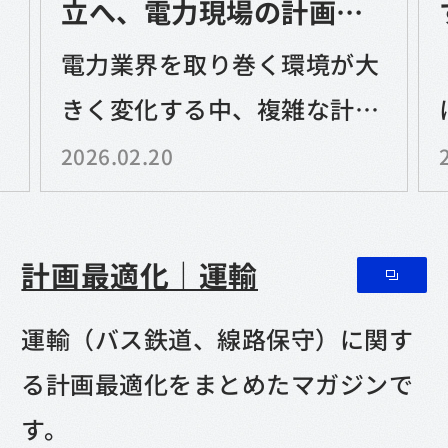
立へ、電力現場の計画業
務を進化させるAIの可能
で
電力業界を取り巻く環境が大
性
─
きく変化する中、複雑な計画
業務をどう効率化し、変化に
2026.02.20
強い体制を作っていくの
計画最適化｜運輸
運輸（バス鉄道、線路保守）に関す
る計画最適化をまとめたマガジンで
す。