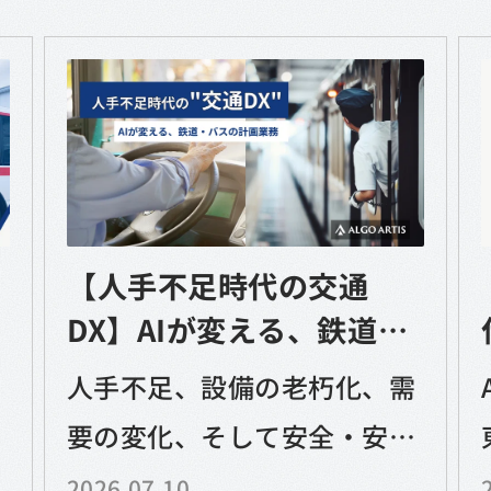
【人手不足時代の交通
DX】AIが変える、鉄道・
バスの計画業務〜展示
人手不足、設備の老朽化、需
会・ウェビナーで最新事
な
要の変化、そして安全・安定
例をご紹介
運行への変わらない責任。鉄
2026.07.10