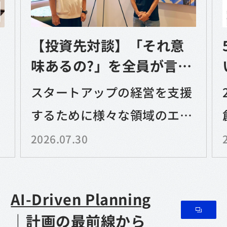
【投資先対談】「それ意
味あるの?」を全員が言い
合える会社
で
スタートアップの経営を支援
するために様々な領域のエキ
持
ア
スパートである「スキルパー
2026.07.30
トナー」を抱えて起業家
AI-Driven Planning
｜計画の最前線から