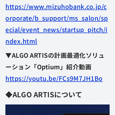
https://www.mizuhobank.co.jp/c
orporate/b_support/ms_salon/sp
ecial/event_news/startup_pitch/i
ndex.html
▼ALGO ARTISの計画最適化ソリュ
ーション「Optium」紹介動画
https://youtu.be/FCs9M7JH1Bo
◆ALGO ARTISについて