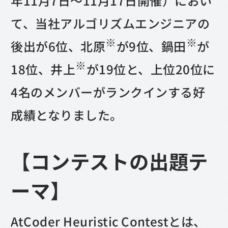
年11月7日〜11月17日開催）におい
て、当社アルゴリズムエンジニアの
※
※
後出が6位、北原
が9位、鍋田
が
※
18位、井上
が19位と、上位20位に
4名のメンバーがランクインする好
成績となりました。
【コンテストの出題テ
ーマ】
AtCoder Heuristic Contestとは、